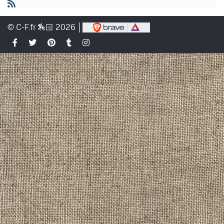
© C-F.fr 🏇🏻 2026 │