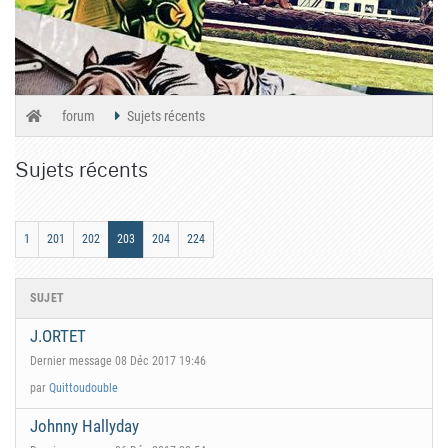
forum
Sujets récents
Sujets récents
1
201
202
203
204
224
SUJET
J.ORTET
Dernier message 08 Déc 2017 19:46
par
Quittoudouble
Johnny Hallyday