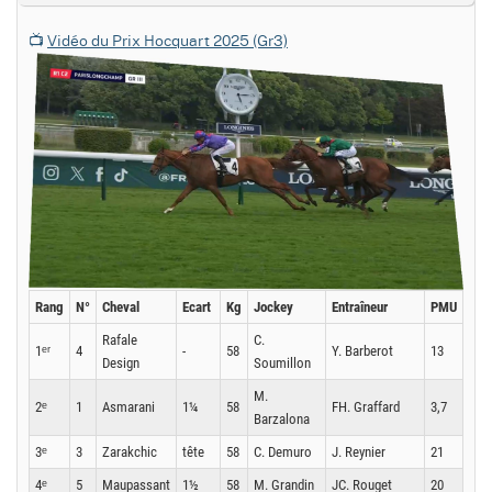
📺
Vidéo du Prix Hocquart 2025 (Gr3)
Rang
N°
Cheval
Ecart
Kg
Jockey
Entraîneur
PMU
Rafale
C.
1ᵉʳ
4
-
58
Y. Barberot
13
Design
Soumillon
M.
2ᵉ
1
Asmarani
1¼
58
FH. Graffard
3,7
Barzalona
3ᵉ
3
Zarakchic
tête
58
C. Demuro
J. Reynier
21
4ᵉ
5
Maupassant
1½
58
M. Grandin
JC. Rouget
20