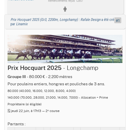
Remerciements reçus 12857
Prix Hocquart 2025 (Gr3, 2200m, Longchamp) : Rafale Design
a été créé
#1
par
Linamix
- Longchamp
Prix Hocquart 2025
- 80.000 € - 2.200 mètres
Groupe III
Pour poulains entiers, hongres et pouliches de 3 ans.
80.000 (40.000, 16.000, 12.000, 8.000, 4.000)
140.000 (70.000, 28.000, 21.000, 14.000, 7.000) - Allocation + Prime
Propriétaire (si éligible)
🗓️ jeudi 22 juin, à 17h13 — 2ᵉ course
Partants :