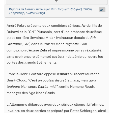
Réponse de
Linamix
sur le sujet
Prix Hocquart 2025 (Gr3, 2200m,
#2
Longchamp) : Rafale Design
André Fabre présente deux candidats sérieux.
, fils de
Avide
Dubawi et la "Gr1" Plumania, sort d'une probante deuxième
place derrière l'invaincu Midak (vainqueur depuis du
Prix
, Gr3) dans le
. Son
Greffulhe
Prix du Mont Pagnotte
compagnon d'écurie
impressionne par sa régularité,
Zekret
sans avoir encore démontré cet éclair de génie qui ouvre les
portes des grands événements.
Francis-Henri Graffard oppose
, récent lauréat à
Asmarani
Saint-Cloud.
"C'est un poulain discret le matin, mais qui a
, confie Nemone Routh,
toujours bien couru l'après-midi"
manager des Aga Khan Studs.
L'Allemagne débarque avec deux sérieux clients :
,
Lifetimes
invaincu en deux sorties et préparé par Peter Schiergen, ainsi