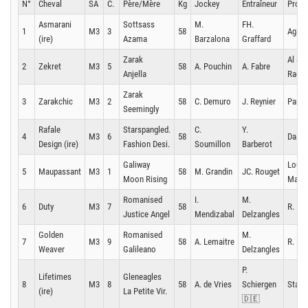
N°
Cheval
SA
C.
Père/Mère
Kg
Jockey
Entraîneur
Propri
Asmarani
Sottsass
M.
FH.
1
M3
3
58
Aga K
(ire)
Azama
Barzalona
Graffard
Zarak
Al Sh
2
Zekret
M3
5
58
A. Pouchin
A. Fabre
Anjella
Racin
Zarak
3
Zarakchic
M3
2
58
C. Demuro
J. Reynier
Parie
Seemingly
Rafale
Starspangled.
C.
Y.
4
M3
6
58
Dassa
Design (ire)
Fashion Desi.
Soumillon
Barberot
Galiway
Louis
5
Maupassant
M3
1
58
M. Grandin
JC. Rouget
Moon Rising
Marai
Romanised
I.
M.
6
Duty
M3
7
58
R. Ng
Justice Angel
Mendizabal
Delzangles
Golden
Romanised
M.
7
M3
9
58
A. Lemaitre
R. Ng
Weaver
Galileano
Delzangles
P.
Lifetimes
Gleneagles
8
M3
8
58
A. de Vries
Schiergen
Stall
(ire)
La Petite Vir.
🇩🇪