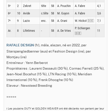
5ᵉ
2
Zekret
tête
58
A. Pouchin
A. Fabre
4,1
6ᵉ
10
Avide
c.tête
58
M. Guyon
A. Fabre
3,6
7ᵉ
9
Lazio
enc.
58
A. Orani
W. Hickst 🇩🇪
7,1
P. Schiergen
Ar.
8
Lifetimes
-
58
A. De Vries
11
🇩🇪
(fr), mâle, alezan, né en 2022, par
RAFALE DESIGN
Starspangledbanner (aus) et Fashion Design (ire), par
Montjeu (ire)
Entraîneur : Yann Barberot
Propriétaires : Laurent Dassault (30 %), Cormac Farrell (25 %),
Jean-Noel Bocahut (15 %), LTN Racing (10 %), Meridian
International (10 %), Frank Dhooghe (10 %)
Eleveur : Newstead Breeding
=====
ℹ️ Les poulains DUTY et GOLDEN WEAVER ont été déclarés non partant par leur