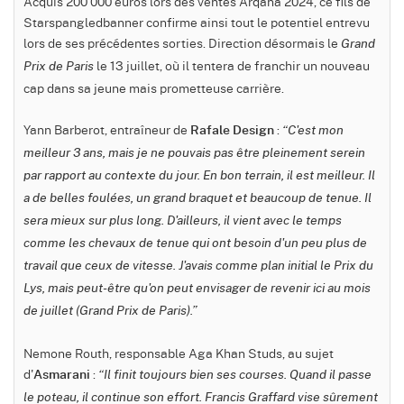
Acquis 200 000 euros lors des ventes Arqana 2024, ce fils de
Starspangledbanner confirme ainsi tout le potentiel entrevu
lors de ses précédentes sorties. Direction désormais le
Grand
le 13 juillet, où il tentera de franchir un nouveau
Prix de Paris
cap dans sa jeune mais prometteuse carrière.
Yann Barberot, entraîneur de
:
Rafale Design
“C'est mon
meilleur 3 ans, mais je ne pouvais pas être pleinement serein
par rapport au contexte du jour. En bon terrain, il est meilleur. Il
a de belles foulées, un grand braquet et beaucoup de tenue. Il
sera mieux sur plus long. D'ailleurs, il vient avec le temps
comme les chevaux de tenue qui ont besoin d'un peu plus de
travail que ceux de vitesse. J'avais comme plan initial le Prix du
Lys, mais peut-être qu'on peut envisager de revenir ici au mois
de juillet (Grand Prix de Paris).”
Nemone Routh, responsable Aga Khan Studs, au sujet
d'
:
Asmarani
“Il finit toujours bien ses courses. Quand il passe
le poteau, il continue son effort. Francis Graffard vise sûrement