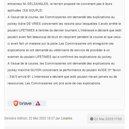
entraineur M. DELZANGLES, le terrain proposé ne convenant pas à leurs
aptitudes. (3.6 SOUPLE)
A l'issue de la course, les Commissaires ont demandé des explications au
jockey Adrie DE VRIES concernant les raisons pour lesquelles il avait arrêté le
poulain LIFETIMES à l'entrée du dernier tournant. L'intéressé a déclaré que ledit
poulain avait fait beaucoup de bruit en respirant pendant la course et que celui-
ci avait fait un malaise sur la piste. Les Commissaires ont enregistré ces
explications et ont demandé au vétérinaire de service de procéder à un
examen du poulain LIFETIMES qui a confirmé les explications du jockey.
A l'issue de la course, les Commissaires ont demandé des explications au
jockey maxime GUYON concernant la performance du poulain AVIDE (1ᵉʳ favori
- 3.6/1) arrivé 6ᵉ. L'intérressé a déclaré que ledit poulain n'avait jamais eu de
ressources. Les Commissaires ont pris acte de ces explications.
Dernière édition: 22 Mai 2025 18:57 par
Linamix
.
22 Mai 2025 17:53