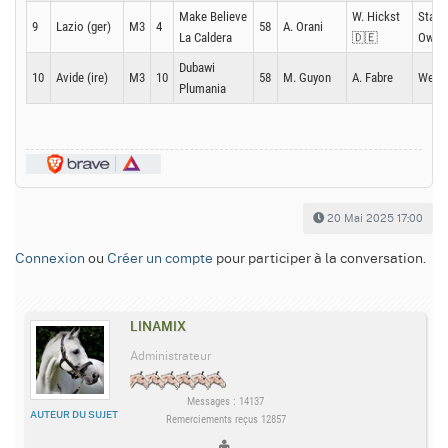
Make Believe
W. Hickst
Stall 
9
Lazio (ger)
M3
4
58
A. Orani
La Caldera
🇩🇪
Owne
Dubawi
10
Avide (ire)
M3
10
58
M. Guyon
A. Fabre
Werth
Plumania
20 Mai 2025 17:00
Connexion
ou
Créer un compte
pour participer à la conversation.
LINAMIX
Administrateur
Messages : 14137
AUTEUR DU SUJET
Remerciements reçus 12857