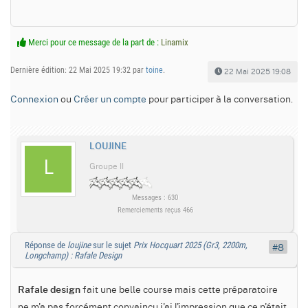
Merci pour ce message de la part de :
Linamix
Dernière édition: 22 Mai 2025 19:32 par
toine
.
22 Mai 2025 19:08
Connexion
ou
Créer un compte
pour participer à la conversation.
LOUJINE
Groupe II
Messages : 630
Remerciements reçus 466
Réponse de
loujine
sur le sujet
Prix Hocquart 2025 (Gr3, 2200m,
#8
Longchamp) : Rafale Design
fait une belle course mais cette préparatoire
Rafale design
ne m'a pas forcément convaincu j'ai l'impression que ce n'était