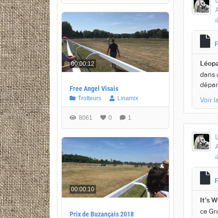
A
i
P
Léopa
00:00:12
dans 
dépar
Free Angel Visais
Voir 
Trotteurs
Linamix
8061
0
1
A
i
P
00:00:10
It's 
ce Gr
Prix de Buzançais 2018