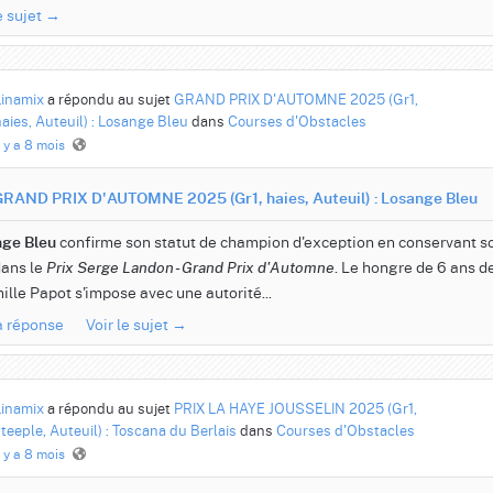
e sujet →
Linamix
a répondu au sujet
GRAND PRIX D'AUTOMNE 2025 (Gr1,
aies, Auteuil) : Losange Bleu
dans
Courses d'Obstacles
l y a 8 mois
GRAND PRIX D'AUTOMNE 2025 (Gr1, haies, Auteuil) : Losange Bleu
confirme son statut de champion d'exception en conservant s
ge Bleu
dans le
. Le hongre de 6 ans d
Prix Serge Landon - Grand Prix d'Automne
mille Papot s'impose avec une autorité...
la réponse
Voir le sujet →
Linamix
a répondu au sujet
PRIX LA HAYE JOUSSELIN 2025 (Gr1,
teeple, Auteuil) : Toscana du Berlais
dans
Courses d'Obstacles
l y a 8 mois