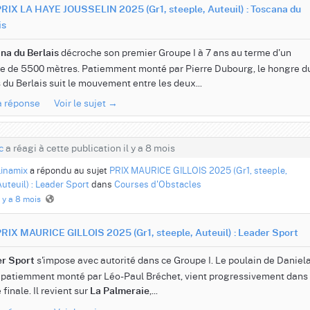
RIX LA HAYE JOUSSELIN 2025 (Gr1, steeple, Auteuil) : Toscana du
is
décroche son premier Groupe I à 7 ans au terme d'un
na du Berlais
le de 5500 mètres. Patiemment monté par Pierre Dubourg, le hongre d
 du Berlais suit le mouvement entre les deux...
la réponse
Voir le sujet →
c
a réagi à cette publication il y a 8 mois
Linamix
a répondu au sujet
PRIX MAURICE GILLOIS 2025 (Gr1, steeple,
uteuil) : Leader Sport
dans
Courses d'Obstacles
l y a 8 mois
RIX MAURICE GILLOIS 2025 (Gr1, steeple, Auteuil) : Leader Sport
s'impose avec autorité dans ce Groupe I. Le poulain de Daniel
r Sport
 patiemment monté par Léo-Paul Bréchet, vient progressivement dans 
finale. Il revient sur
,...
La Palmeraie