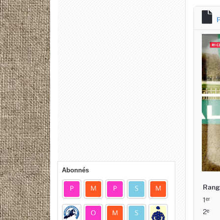
P
Abonnés
Rang
1ᵉʳ
2ᵉ