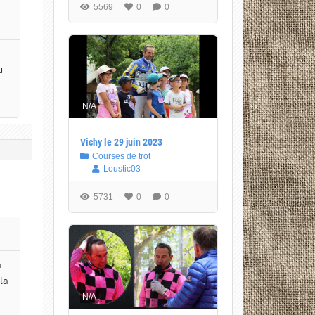
5569
0
0
u
N/A
Vichy le 29 juin 2023
Courses de trot
Loustic03
5731
0
0
a
la
N/A