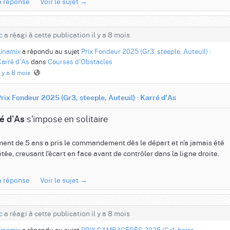
la réponse
Voir le sujet →
c
a réagi à cette publication il y a 8 mois
Linamix
a répondu au sujet
Prix Fondeur 2025 (Gr3, steeple, Auteuil) :
Karré d'As
dans
Courses d'Obstacles
l y a 8 mois
rix Fondeur 2025 (Gr3, steeple, Auteuil) : Karré d'As
s'impose en solitaire
é d'As
ment de 5 ans a pris le commandement dès le départ et n'a jamais été
tée, creusant l'écart en face avant de contrôler dans la ligne droite.
la réponse
Voir le sujet →
c
a réagi à cette publication il y a 8 mois
Linamix
a répondu au sujet
PRIX CAMBACÉRÈS 2025 (Gr1, haies,