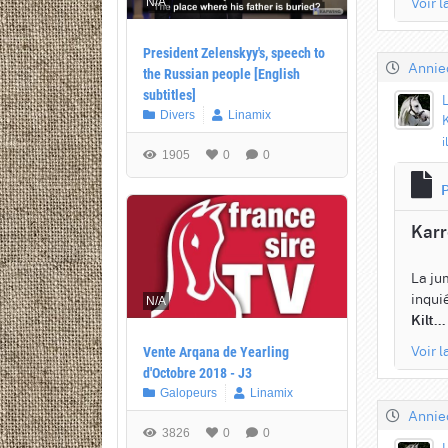
Voir 
N/A
President Zelenskyy's, speech to
Annie
the Russian people [English
subtitles]
Divers
Linamix
i
1905
0
0
P
Karr
La ju
inquié
N/A
Kilt...
Voir 
Vente Arqana de Yearling
d'Octobre 2018 - J3
Galopeurs
Linamix
Annie
3826
0
0