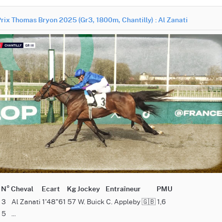
rix Thomas Bryon 2025 (Gr3, 1800m, Chantilly) : Al Zanati
N°
Cheval
Ecart
Kg
Jockey
Entraîneur
PMU
3
Al Zanati
1'48"61
57
W. Buick
C. Appleby 🇬🇧
1,6
5
...