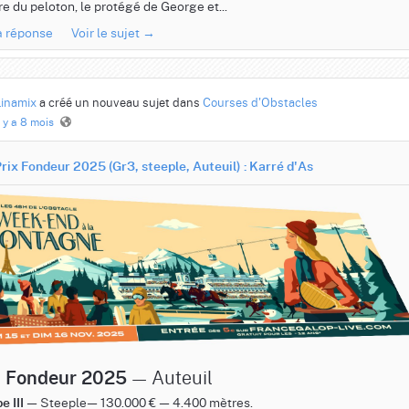
ère du peloton, le protégé de George et...
la réponse
Voir le sujet →
Linamix
a créé un nouveau sujet dans
Courses d'Obstacles
l y a 8 mois
rix Fondeur 2025 (Gr3, steeple, Auteuil) : Karré d'As
— Auteuil
x Fondeur 2025
— Steeple— 130.000 € — 4.400 mètres.
e III