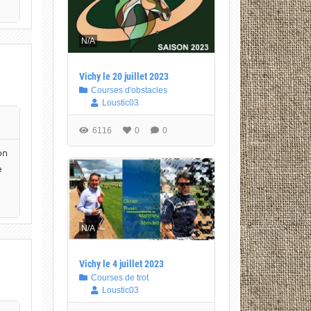
N/A
Vichy le 20 juillet 2023
Courses d'obstacles
Loustic03
6116
0
0
on
e
N/A
Vichy le 4 juillet 2023
Courses de trot
Loustic03