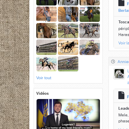
P
Berla
Tosca
périp
Haras
Voir 
Annie
A
Voir tout
i
Vidéos
P
Leade
Mele,
phase 