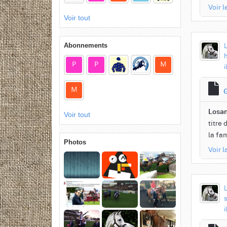
Voir l
Voir tout
Abonnements
h
i
Losan
Voir tout
titre 
la fa
Photos
Voir 
s
i