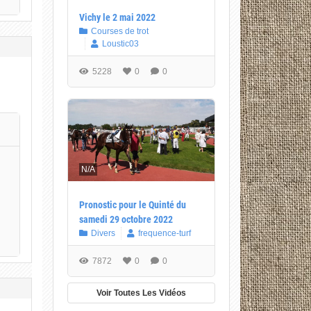
Vichy le 2 mai 2022
Courses de trot
Loustic03
5228
0
0
N/A
Pronostic pour le Quinté du
samedi 29 octobre 2022
Divers
frequence-turf
7872
0
0
Voir Toutes Les Vidéos