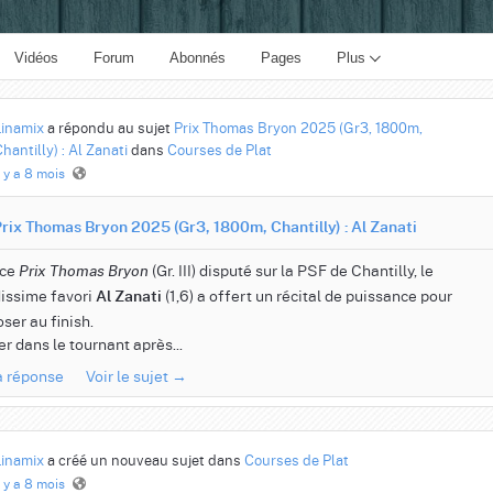
Vidéos
Forum
Abonnés
Pages
Plus
Linamix
a répondu au sujet
Prix Thomas Bryon 2025 (Gr3, 1800m,
hantilly) : Al Zanati
dans
Courses de Plat
l y a 8 mois
rix Thomas Bryon 2025 (Gr3, 1800m, Chantilly) : Al Zanati
 ce
(Gr. III) disputé sur la PSF de Chantilly, le
Prix Thomas Bryon
issime favori
(1,6) a offert un récital de puissance pour
Al Zanati
ser au finish.
r dans le tournant après...
la réponse
Voir le sujet →
Linamix
a créé un nouveau sujet dans
Courses de Plat
l y a 8 mois