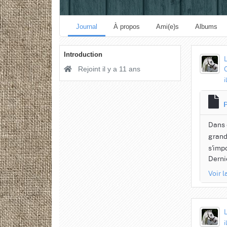
Journal
À propos
Ami(e)s
Albums
Introduction
C
Rejoint il y a 11 ans
i
P
Dans
grand
s'impo
Dernie
Voir 
i