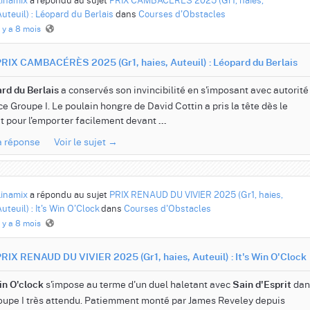
uteuil) : Léopard du Berlais
dans
Courses d'Obstacles
l y a 8 mois
RIX CAMBACÉRÈS 2025 (Gr1, haies, Auteuil) : Léopard du Berlais
a conservés son invincibilité en s'imposant avec autorité
rd du Berlais
ce Groupe I. Le poulain hongre de David Cottin a pris la tête dès le
t pour l'emporter facilement devant
...
la réponse
Voir le sujet →
Linamix
a répondu au sujet
PRIX RENAUD DU VIVIER 2025 (Gr1, haies,
uteuil) : It's Win O'Clock
dans
Courses d'Obstacles
l y a 8 mois
RIX RENAUD DU VIVIER 2025 (Gr1, haies, Auteuil) : It's Win O'Clock
s'impose au terme d'un duel haletant avec
dan
Win O'clock
Sain d'Esprit
oupe I très attendu. Patiemment monté par James Reveley depuis