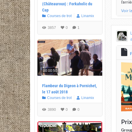
l'arri
(Châteauroux) : Forkaholic du
Voir 
Cap
Courses de trot
Linamix
3857
0
1
i
P
00:00:50
Flambeur du Digeon à Pornichet,
le 17 août 2018
Courses de trot
Linamix
3890
0
0
Pri
Group