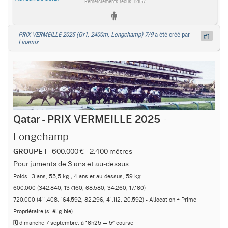
Remerciements reçus 12857
PRIX VERMEILLE 2025 (Gr1, 2400m, Longchamp) 7/9
a été créé par
#1
Linamix
-
Qatar - PRIX VERMEILLE 2025
Longchamp
- 600.000 € - 2.400 mètres
GROUPE I
Pour juments de 3 ans et au-dessus.
Poids : 3 ans, 55,5 kg ; 4 ans et au-dessus, 59 kg.
600.000 (342.840, 137.160, 68.580, 34.260, 17.160)
720.000 (411.408, 164.592, 82.296, 41.112, 20.592) - Allocation + Prime
Propriétaire (si éligible)
🗓️ dimanche 7 septembre, à 16h25 — 5ᵉ course