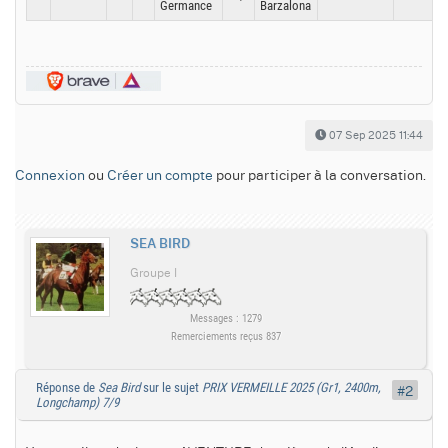
Germance
Barzalona
07 Sep 2025 11:44
Connexion
ou
Créer un compte
pour participer à la conversation.
SEA BIRD
Groupe I
Messages : 1279
Remerciements reçus 837
Réponse de
Sea Bird
sur le sujet
PRIX VERMEILLE 2025 (Gr1, 2400m,
#2
Longchamp) 7/9