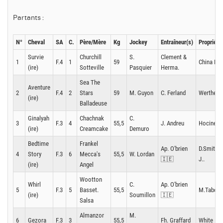
Partants :
N°
Cheval
SA
C.
Père/Mère
Kg
Jockey
Entraîneur(s)
Propriétai
Survie
Churchill
S.
Clement &
1
F.4
1
59
China Hor
(ire)
Sotteville
Pasquier
Herma.
Sea The
Aventure
2
F.4
2
Stars
59
M. Guyon
C. Ferland
Wertheime
(ire)
Balladeuse
Ginalyah
Chachnak
C.
3
F.3
4
55,5
J. Andreu
Hocine B
(ire)
Creamcake
Demuro
Bedtime
Frankel
Ap. O'brien
D.Smith
4
Story
F.3
6
Mecca's
55,5
W. Lordan
🇮🇪
J..
(ire)
Angel
Wootton
Whirl
C.
Ap. O'brien
5
F.3
5
Basset.
55,5
M.Tabor/
(ire)
Soumillon
🇮🇪
Salsa
Almanzor
M.
6
Gezora
F.3
3
55,5
Fh. Graffard
White Bir