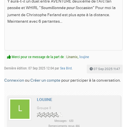
Y aura-t-il un duel entre AVENTURE deuxième de l'Arc l'an
passée et WHIRL "
" Pour moi la
Soumillonnée pour l'occasion
jument de Christophe Ferland est plus apte à la distance.
Maintenant avec 6 partantes...
Merci pour ce message de la part de :
Linamix
,
loujine
Dernière édition: 07 Sep 2025 12:04 par
Sea Bird
.
07 Sep 2025 11:47
Connexion
ou
Créer un compte
pour participer à la conversation.
LOUJINE
Groupe II
Messages : 630
Remerciements reçus 466