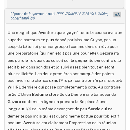
Réponse de
loujine
sur le sujet
PRIX VERMEILLE 2025 (Gr1, 2400m,
#3
Longchamp) 7/9
Une magnifique
qui a gagné toute la course avec un
Aventure
superbe parcours en plus donné par Maxime Guyon, pas un
coup de bâton et premier groupe I comme dans un rêve pour
une préparatoire (qui n'en était pas une pour elle).
n'a
Gezora
pas pu refaire quoi que ce soit sur la gagnante par contre elle
était bien dans son dos et l'a suivi assez bien tout en étant
plus sollicitée. Les deux premières ont marqué des points
pour avoir une chance dans l'Arc par contre on n'a pas retrouvé
dernière qui passe complètement à côté. Au contraire
WHIRL
la 2e O'Brien
2e du Diane à une longueur de
Bedtime story
confirme la ligne en prenant la 3e place à une
Gezora
longueur 1/4 de la même devançant de peu
qui ne
Survie
démérite pas mais qui est quand même battue pour l'objectif
podium.
est clairement l'impression de la réunion
Aventure
elle était du niveau de sa 2e place dans l'Arc l'an dernier