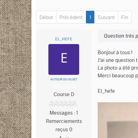
Début
Précédent
1
Suivant
Fin
Question très 
EL_HEFE
Bonjour à tous !
J'ai une question 
La photo a été pr
Merci beaucoup po
AUTEUR DU SUJET
Hors Ligne
El_hefe
Course D
Messages : 1
Remerciements
reçus 0