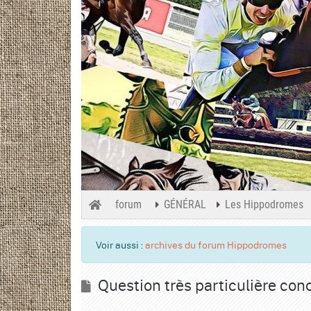
forum
GÉNÉRAL
Les Hippodromes
Voir aussi :
archives du forum Hippodromes
Question très particulière co