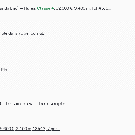
Lands End) — Haies,
, 32.000 €, 3.400 m, 15h45, 9...
Classe 4
ible dans votre journal.
 Plat
 - Terrain prévu : bon souple
25.600 €, 2.400 m, 13h43, 7 part.