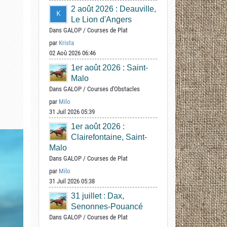
2 août 2026 : Deauville,
Le Lion d'Angers
Dans
GALOP
/
Courses de Plat
par
Krista
02 Aoû 2026 06:46
1er août 2026 : Saint-
Malo
Dans
GALOP
/
Courses d'Obstacles
par
Milo
31 Juil 2026 05:39
1er août 2026 :
Clairefontaine, Saint-
Malo
Dans
GALOP
/
Courses de Plat
par
Milo
31 Juil 2026 05:38
31 juillet : Dax,
Senonnes-Pouancé
Dans
GALOP
/
Courses de Plat