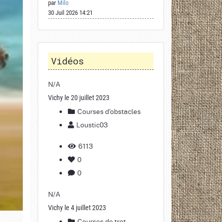
par
Milo
30 Juil 2026 14:21
Vidéos
N/A
Vichy le 20 juillet 2023
Courses d'obstacles
Loustic03
6113
0
0
N/A
Vichy le 4 juillet 2023
Courses de trot