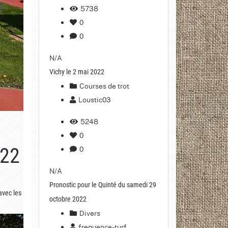
5738
0
0
N/A
Vichy le 2 mai 2022
Courses de trot
Loustic03
5248
0
0
022
N/A
Pronostic pour le Quinté du samedi 29
avec les
octobre 2022
Divers
frequence-turf