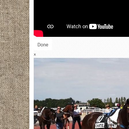
Done
x