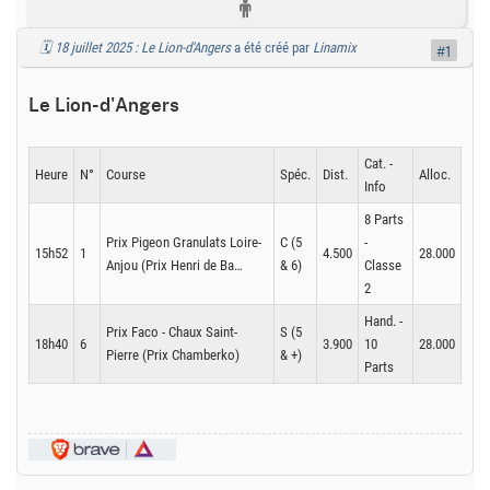
🗓️ 18 juillet 2025 : Le Lion-d'Angers
a été créé par
Linamix
#1
Le Lion-d'Angers
Cat. -
Heure
N°
Course
Spéc.
Dist.
Alloc.
Info
8 Parts
Prix Pigeon Granulats Loire-
C (5
-
15h52
1
4.500
28.000
Anjou (Prix Henri de Ba…
& 6)
Classe
2
Hand. -
Prix Faco - Chaux Saint-
S (5
18h40
6
3.900
10
28.000
Pierre (Prix Chamberko)
& +)
Parts