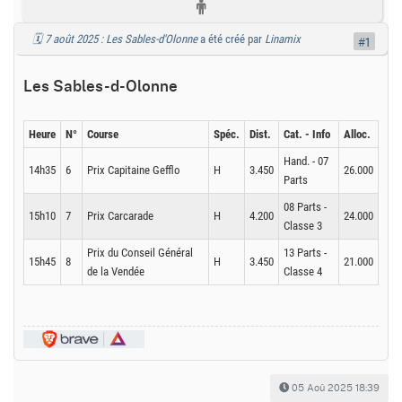
🗓️ 7 août 2025 : Les Sables-d'Olonne
a été créé par
Linamix
#1
Les Sables-d-Olonne
Heure
N°
Course
Spéc.
Dist.
Cat. - Info
Alloc.
Hand. - 07
14h35
6
Prix Capitaine Gefflo
H
3.450
26.000
Parts
08 Parts -
15h10
7
Prix Carcarade
H
4.200
24.000
Classe 3
Prix du Conseil Général
13 Parts -
15h45
8
H
3.450
21.000
de la Vendée
Classe 4
05 Aoû 2025 18:39