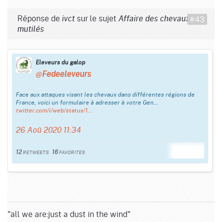
Réponse de
sur le sujet
#43
ivct
Affaire des chevaux
mutilés
Eleveurs du galop
@
Fedeeleveurs
Face aux attaques visant les chevaux dans différentes régions de
France, voici un formulaire à adresser à votre Gen…
twitter.com/i/web/status/1…
26 Aoû 2020 11:34
Reply
Retweet
Favorite
12
16
RETWEETS
FAVORITES
"all we are:just a dust in the wind"