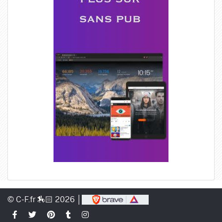
© C-F.fr 🏇🏻 2026 │