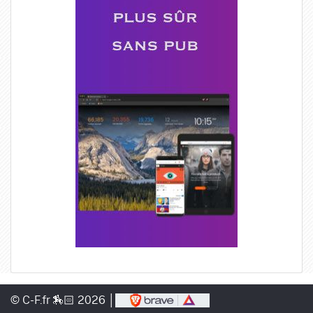
© C-F.fr 🏇🏻 2026 │