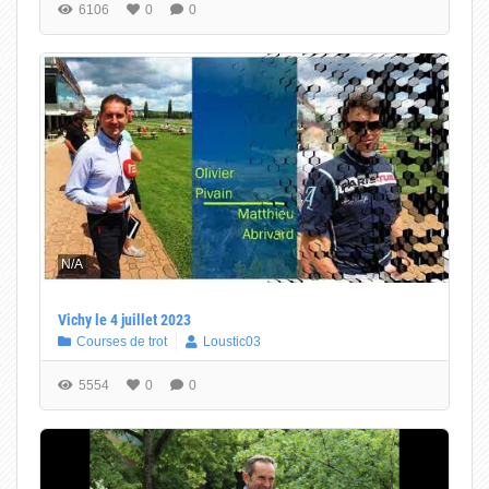
6106
0
0
N/A
Vichy le 4 juillet 2023
Courses de trot
Loustic03
5554
0
0