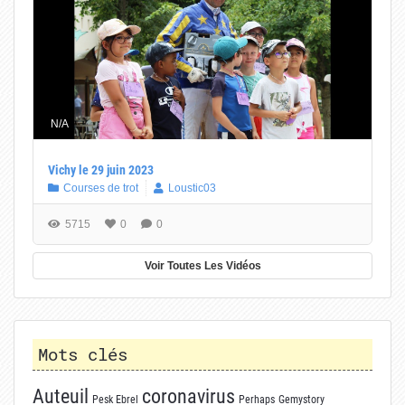
N/A
Vichy le 29 juin 2023
Courses de trot
Loustic03
5715
0
0
Voir Toutes Les Vidéos
Mots clés
Auteuil
coronavirus
Pesk Ebrel
Perhaps
Gemystory