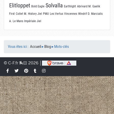
Elitloppet
Solvalla
Bold Eagle
Earthlight
Abrivard M.
Gaelik
First
Collet M.
History Jiel
PMU
Les Vertus
Vincennes
Windrif D.
Marcialis
A.
Le Mans
Impériale Jiel
Vous êtes ici :
Accueil
▸
Blog
▸
Mots-clés
© C-F.fr 🏇🏻 2026 │