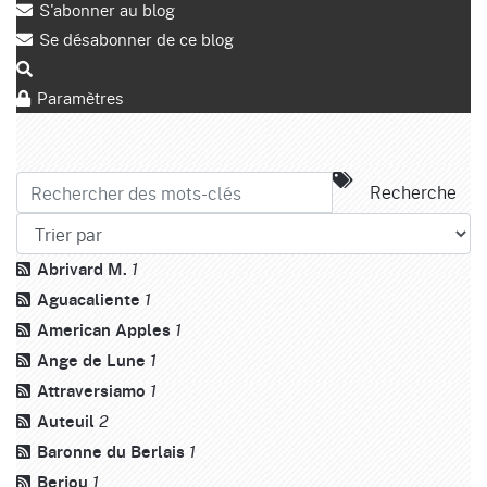
S'abonner au blog
Se désabonner de ce blog
Paramètres
Recherche
Abrivard M.
1
Aguacaliente
1
American Apples
1
Ange de Lune
1
Attraversiamo
1
Auteuil
2
Baronne du Berlais
1
Berjou
1