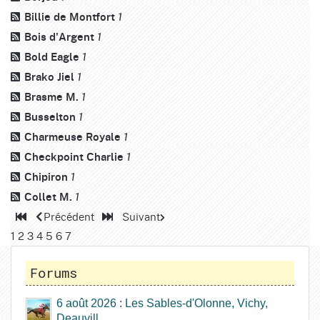
Billie de Montfort
1
Bois d'Argent
1
Bold Eagle
1
Brako Jiel
1
Brasme M.
1
Busselton
1
Charmeuse Royale
1
Checkpoint Charlie
1
Chipiron
1
Collet M.
1
Précédent
Suivant
1
2
3
4
5
6
7
Forums
6 août 2026 : Les Sables-d'Olonne, Vichy,
Deauvill...