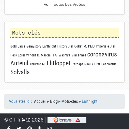
Voir Toutes Les Vidéos
Mots clés
Bold Eagle
Gemystory
Earthlight
History Jiel
Collet M.
PMU
Impériale Jiel
coronavirus
Pesk Ebrel
Windrif D.
Marcialis A.
Wasmya
Vincennes
Auteuil
Elitloppet
Abrivard M.
Perhaps
Gaelik First
Les Vertus
Solvalla
Vous êtes ici :
Accueil
▸
Blog
▸
Mots-clés
▸
Earthlight
© C-F.fr 🏇🏻 2026 │