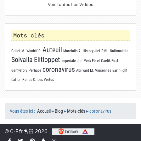
Voir Toutes Les Vidéos
Mots clés
Auteuil
Collet M.
Windrif D.
Marcialis A.
History Jiel
PMU
Nationalista
Solvalla
Elitloppet
Impériale Jiel
Pesk Ebrel
Gaelik First
coronavirus
Gemystory
Perhaps
Abrivard M.
Vincennes
Earthlight
Laffon-Parias C.
Les Vertus
Vous êtes ici :
Accueil
▸
Blog
▸
Mots-clés
▸
coronavirus
© C-F.fr 🏇🏻 2026 │