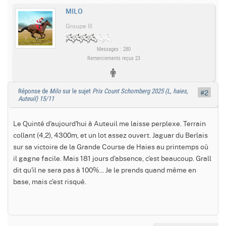
MILO
Groupe III
Messages : 280
Remerciements reçus 23
Réponse de
Milo
sur le sujet
Prix Count Schomberg 2025 (L, haies,
#2
Auteuil) 15/11
Le Quinté d'aujourd'hui à Auteuil me laisse perplexe. Terrain
collant (4,2), 4300m, et un lot assez ouvert. Jaguar du Berlais
sur sa victoire de la Grande Course de Haies au printemps où
il gagne facile. Mais 181 jours d'absence, c'est beaucoup. Grall
dit qu'il ne sera pas à 100%... Je le prends quand même en
base, mais c'est risqué.