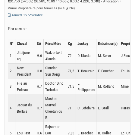
120.750 (54.337, 26.565, 15.697, 10.867, 6.037, 4.226, 3.018) - Allocation +
Prime Propriétaire pour femelles (si éligible)
🗓️ samedi 15 novembre
Partants :
N°
Cheval
SA
Père/Mère
Kg
Jockey
Entraîneur(s)
Propriéta
Jilaijone -
Walzertakt
1
H.6
72
D. Ubeda
M. Seror
J.Finch & 
aq
Alauda
New
Sinndar
2
H.8
71,5
T. Beaurain
F. Foucher
Ec.Haras 
President
Sun Song
File au
Doctor Dino
L.
3
H.7
71,5
M. Rolland
Mme H. 
Poteau
Turboka
Philipperon
Masked
Jaguar du
Marvel
4
H.7
71
C. Lefebvre
E. Grall
Haras du 
Berlais
Cheetah du
B.
Rajsaman
5
Lou Fast
H.6
Lou
70,5
L. Brechet
R. Collet
Ec. Cmv 