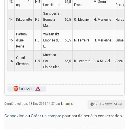
13
H.5
66,5
M. Seror
aq
Une Histoire
Frost
Perreau
Saint des S.
14
Kikounette
F.5
Bonne a
66,5
G. Meunier
H. Merienne
Haras de 
Mar.
Parfum
Walzertakt
15
d'une
F.5
Emprise du
65,5
N. Ferreira
H. Merienne
Jumel. & 
Reine
L.
Maresca
Grand
16
H.9
Sor.
65,5
D. Lecomte
L. & M. Viel
Scea La 
Clermont
Flo de Cler.
Dernière édition: 13 Nov 2025 14:37 par
Linamix
.
12 Nov 2025 14:49
Connexion
ou
Créer un compte
pour participer à la conversation.