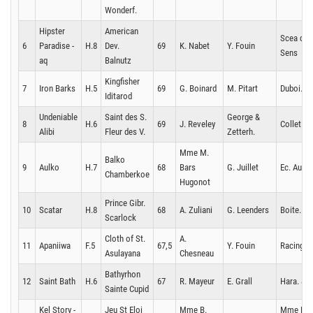
Wonderf.
Hipster
American
Scea des
6
Paradise -
H.8
Dev.
69
K. Nabet
Y. Fouin
Sens
aq
Balnutz
Kingfisher
7
Iron Barks
H.5
69
G. Boinard
M. Pitart
Duboi. & 
Iditarod
Undeniable
Saint des S.
George &
8
H.6
69
J. Reveley
Collet. & 
Alibi
Fleur des V.
Zetterh.
Mme M.
Balko
9
Aulko
H.7
68
Bars
G. Juillet
Ec. Aulko
Chamberkoe
Hugonot
Prince Gibr.
10
Scatar
H.8
68
A. Zuliani
G. Leenders
Boite. & a
Scarlock
Cloth of St.
A.
11
Apaniiwa
F.5
67,5
Y. Fouin
Racing 5
Asulayana
Chesneau
Bathyrhon
12
Saint Bath
H.6
67
R. Mayeur
E. Grall
Hara. & a
Sainte Cupid
Kel Story -
Jeu St Eloi
Mme B.
Mme K.