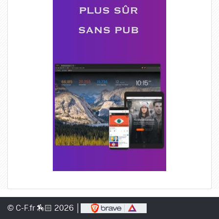
© C-F.fr 🏇🏻 2026 │